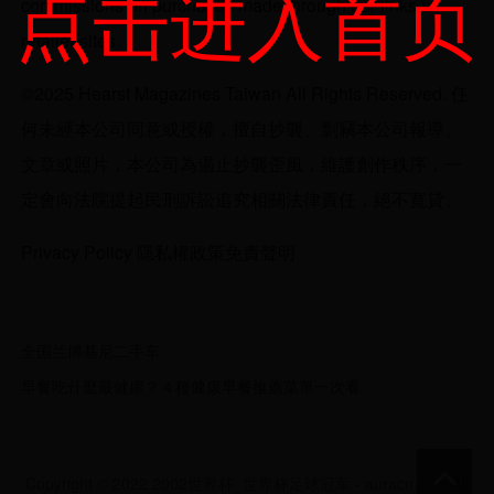
点击进入首页
commissions on purchases made through our links to
retailer sites.
©2025 Hearst Magazines Taiwan All Rights Reserved. 任
何未經本公司同意或授權，擅自抄襲、剽竊本公司報導、
文章或照片，本公司為遏止抄襲歪風，維護創作秩序，一
定會向法院提起民刑訴訟追究相關法律責任，絕不寬貸。
Privacy Policy 隱私權政策免責聲明
全国兰博基尼二手车
早餐吃什麼最健康？４種健康早餐推薦菜單一次看
Copyright © 2022 2002世界杯_世界杯足球冠军 - auracn.com All