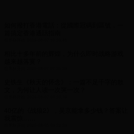
如何撥打香港電話：從國際冠碼到區號，一
篇搞定香港通話指南
世界杯开始
2026-08-07 10:56:48
相比十多年前的辉煌，为什么即时战略游戏
越来越落寞？
世界杯开始
2026-08-07 07:25:29
史铁生《秋天的怀念》：一篇不足千字的散
文，为何让人读一次哭一次？
世界杯开始
2026-08-07 04:58:16
40亿的《战狼2》，吴京能拿多少钱？答案让
我震惊……
世界杯开始
2026-08-05 09:22:59