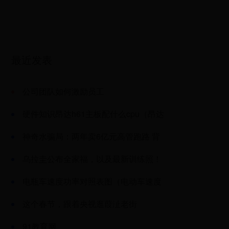
最近发表
公司团队如何激励员工
硬件知识昂达h61主板配什么cpu（昂达
h61主板配什么cpu最好）
神奇水骗局：两年卖6亿元高管跑路 背
后是传销组织
乌拉圭公布全家福，以及最新训练照！
首战就要来了！
电瓶车速度功率对照表图（电动车速度
和功率对应表）
这个春节，跟着央视逛葭沚老街
91教育网