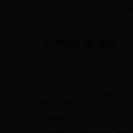
首页
世界杯开始
历届足球世界
《re管理器》进入教程
历届足球世界杯
2025-08-09 07:41:46
用户需先确保手机上已安装RE管理器应用，
录，如“home”，则可在RE管理器界面内
手机进行root操作，并授予其相应权限，以
re管理器如何进入？
1、点击图标进入：如图一要进入re，要先