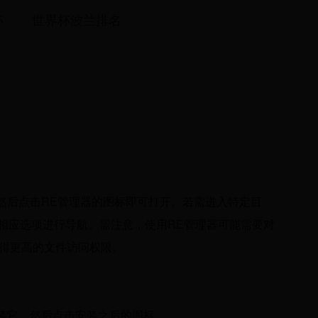
杯
世界杯波兰排名
然后点击RE管理器的图标即可打开。若需进入特定目
点击相应选项进行导航。需注意，使用RE管理器可能需要对
获得更高的文件访问权限。
安装它，然后点击安装之后的图标。