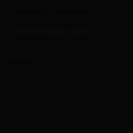
在照相馆拍完照片后多久能拿到照片
excel出现乱码根本原因及解决方案
(excel怎么设置成乱码)
孟浩然都写过哪些古诗？——探寻唐代
山水田园诗人的经典之作
友情链接