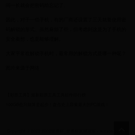
间一长就会把密码给忘记了。
因此，对于一些手机，有的厂商还设置了三天就要使用密
码解锁的形式。虽然麻烦了些，但考虑到这是为了手机的
安全着想，也是能够理解。
大家平常在解锁手机时，最常用的解锁方式是哪一种呢？
图片来源于网络
【彩票工具】最新彩票工具工具软件排行榜
100GB也只能算是起步！盘点史上容量最大的PC游戏！
Copyright © 2022 2002世界杯_世界杯足球冠军 - auracn.com All