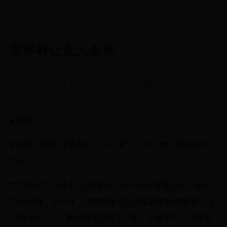
世界杯让女人走来
世界杯波兰排名
2025-05-21 13:15:52
■ 薛元箓
标题针对的是“世界杯让女人走开”，一字之差，内涵却不
简单。
“世界杯让女人走开”是舶来品，在中国的使用高频，出现
在2002年。那一年，中国男足首次进军世界杯决赛圈，激
起的涟漪之一，就是这句话成了话题。也是那年，央视首