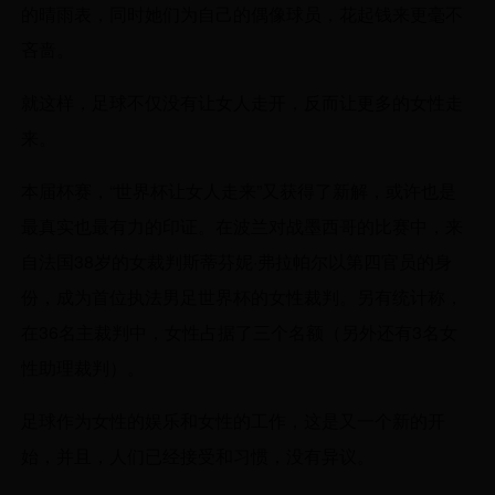
的晴雨表，同时她们为自己的偶像球员，花起钱来更毫不
吝啬。
就这样，足球不仅没有让女人走开，反而让更多的女性走
来。
本届杯赛，“世界杯让女人走来”又获得了新解，或许也是
最真实也最有力的印证。在波兰对战墨西哥的比赛中，来
自法国38岁的女裁判斯蒂芬妮·弗拉帕尔以第四官员的身
份，成为首位执法男足世界杯的女性裁判。另有统计称，
在36名主裁判中，女性占据了三个名额（另外还有3名女
性助理裁判）。
足球作为女性的娱乐和女性的工作，这是又一个新的开
始，并且，人们已经接受和习惯，没有异议。