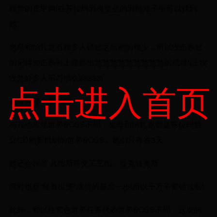
很赞的皮甲胸!在苏拉玛邪魂堡垒的邪能池子中可以找到
她。
鬼母和纳扎克有很多人错过之后刷的很少，所以没击杀过
的记得去击杀补上怪兽出笼笼笼笼笼笼笼笼笼的成就!(上次
没笼好多人不习惯么23333)
点击进入首页
鬼母阿娜刷新时间
与其他常规世界BOSS不同，鬼母和纳扎克都是苏拉玛独
立CD刷新机制的世界BOSS。她们只存在3天
她还会掉落 凡图斯符文工艺图：提克迪奥斯
同时也是“怪兽出笼”成就的最后一步!所以千万不要错过啦!
此外，和以往紫色世界任务代表世界BOSS不同，这次的