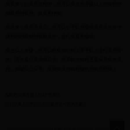
第五步：在录屏过程中，您可以通过悬浮窗口上的按钮控
制录屏的暂停、恢复和结束。
第六步：录屏完成后，您可以在手机相册或录屏文件夹中
找到刚刚录制的视频文件，进行查看和编辑。
通过以上步骤，您可以轻松地在努比亚手机上进行录屏操
作。无论是记录游戏高分、分享软件教程还是展示操作流
程，都能得心应手。希望本文的教程能对您有所帮助！
御剑红尘果盘版 1.0.47 安卓版
为什么男人对于口交和口爆有谜一样的喜爱？
Copyright © 2022 2002世界杯_世界杯足球冠军 - auracn.com All